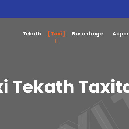
TAXI
Tekath
Taxi
Busanfrage
Appar
i Tekath Taxit