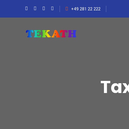
+49 281 22 222
Tax